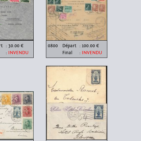
rt
: 30.00 €
0800
Départ
: 100.00 €
:
INVENDU
Final
:
INVENDU