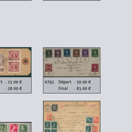
rt
: 25.00 €
0795
Départ
: 30.00 €
: 28.00 €
Final
: 85.00 €