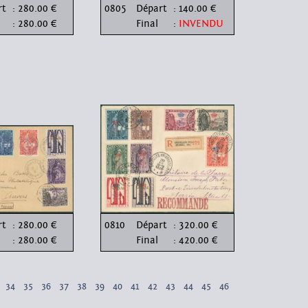
rt
: 280.00 €
0805
Départ
: 140.00 €
: 280.00 €
Final
:
INVENDU
rt
: 280.00 €
0810
Départ
: 320.00 €
: 280.00 €
Final
: 420.00 €
34
35
36
37
38
39
40
41
42
43
44
45
46