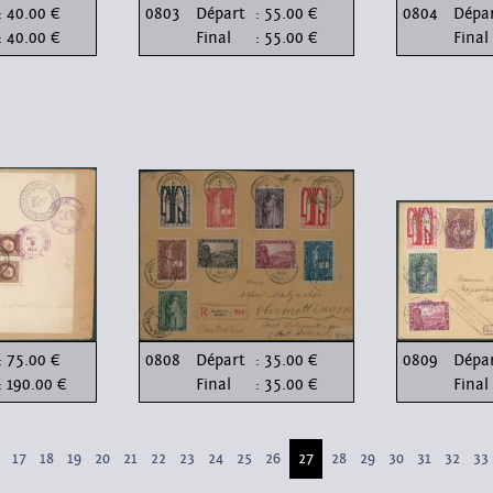
: 40.00 €
0803
Départ
: 55.00 €
0804
Dépa
: 40.00 €
Final
: 55.00 €
Final
: 75.00 €
0808
Départ
: 35.00 €
0809
Dépa
: 190.00 €
Final
: 35.00 €
Final
17
18
19
20
21
22
23
24
25
26
27
28
29
30
31
32
33