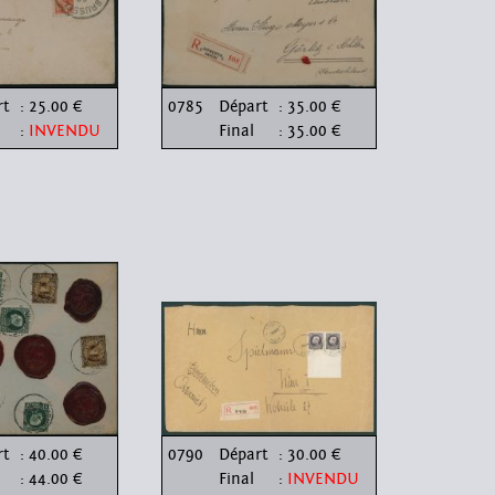
rt
: 25.00 €
0785
Départ
: 35.00 €
:
INVENDU
Final
: 35.00 €
rt
: 40.00 €
0790
Départ
: 30.00 €
: 44.00 €
Final
:
INVENDU