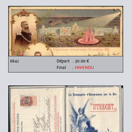
0641
Départ
: 30.00 €
Final
:
INVENDU