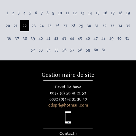
1
2
3
4
5
6
7
8
9
10
11
12
13
14
15
16
17
18
19
20
21
22
23
24
25
26
27
28
29
30
31
32
33
34
35
36
37
38
39
40
41
42
43
44
45
46
47
48
49
50
51
52
53
54
55
56
57
58
59
60
61
Gestionnaire de site
David Delhaye
0032 (0) 56 91 21 52
0032 (0)492 31 36 40
ddsprl@hotmail.com
Contact :