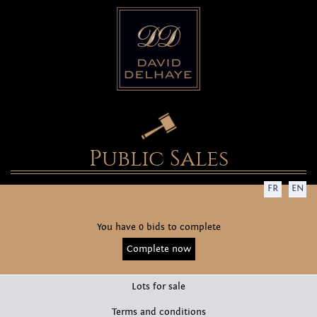
Public Sales
FR
EN
You have 0 bids to complete
Complete now
Lots for sale
Terms and conditions