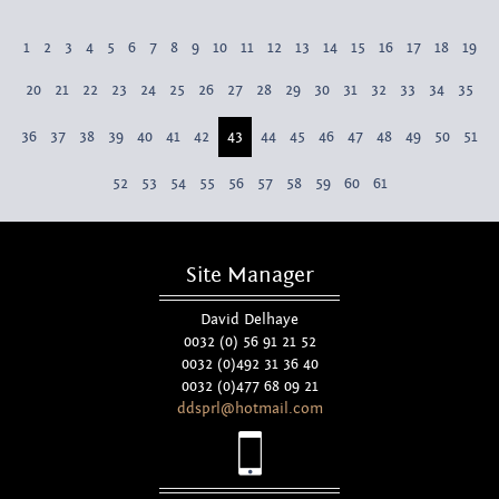
1
2
3
4
5
6
7
8
9
10
11
12
13
14
15
16
17
18
19
20
21
22
23
24
25
26
27
28
29
30
31
32
33
34
35
36
37
38
39
40
41
42
43
44
45
46
47
48
49
50
51
52
53
54
55
56
57
58
59
60
61
Site Manager
David Delhaye
0032 (0) 56 91 21 52
0032 (0)492 31 36 40
0032 (0)477 68 09 21
ddsprl@hotmail.com