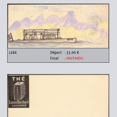
1266
Départ
: 35.00 €
Final
:
INVENDU