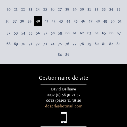
20
21
22
23
24
25
26
27
28
29
30
31
32
33
34
35
36
37
38
39
40
41
42
43
44
45
46
47
48
49
50
51
52
53
54
55
56
57
58
59
60
61
62
63
64
65
66
67
68
69
70
71
72
73
74
75
76
77
78
79
80
81
82
83
84
85
Gestionnaire de site
David Delhaye
0032 (0) 56 91 21 52
0032 (0)492 31 36 40
ddsprl@hotmail.com