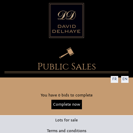
Public Sales
FR
EN
You have 0 bids to complete
Complete now
Lots for sale
Terms and conditions