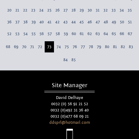
20
21
22
23
24
25
26
27
28
29
30
31
32
33
34
35
36
37
38
39
40
41
42
43
44
45
46
47
48
49
50
51
52
53
54
55
56
57
58
59
60
61
62
63
64
65
66
67
68
69
70
71
72
73
74
75
76
77
78
79
80
81
82
83
84
85
Site Manager
David Delhaye
0032 (0) 56 91 21 52
0032 (0)492 31 36 40
0032 (0)477 68 09 21
ddsprl@hotmail.com