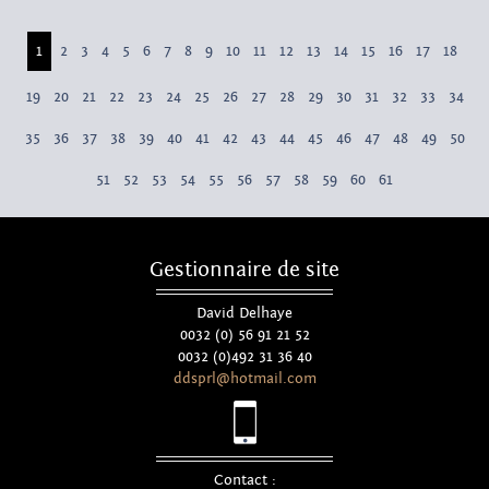
1
2
3
4
5
6
7
8
9
10
11
12
13
14
15
16
17
18
19
20
21
22
23
24
25
26
27
28
29
30
31
32
33
34
35
36
37
38
39
40
41
42
43
44
45
46
47
48
49
50
51
52
53
54
55
56
57
58
59
60
61
Gestionnaire de site
David Delhaye
0032 (0) 56 91 21 52
0032 (0)492 31 36 40
ddsprl@hotmail.com
Contact :